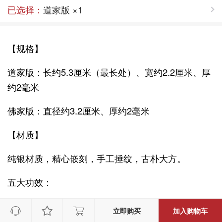
已选择：
道家版 ×1
【规格】
道家版：长约5.3厘米（最长处）、宽约2.2厘米、厚
约2毫米
佛家版：直径约3.2厘米、厚约2毫米
【材质】
纯银材质，精心嵌刻，手工捶纹，古朴大方。
五大功效：
一、提阳消阴，身心双调，全面改善。



立即购买
加入购物车