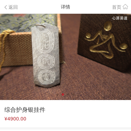
详情
返回
首页


综合护身银挂件
¥
4900.00