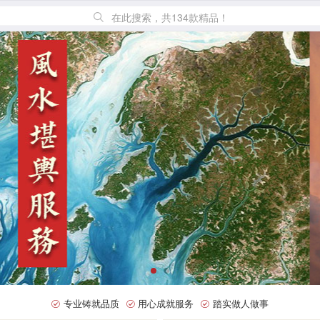
在此搜索，共134款精品！
专业铸就品质
用心成就服务
踏实做人做事


